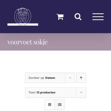
Ga
naar
inhoud
voorvoet sokje
Sorteer op
Datum
Toon
12 producten