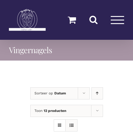
Ga
naar
inhoud
Vingernagels
Sorteer op
Datum
Toon
12 producten