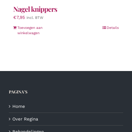
Nagel knippers
€
7,95
incl. BTW
Toevoegen aan
Details
winkelwagen
PAGINA’S
Home
Over Regina
Behandelingen