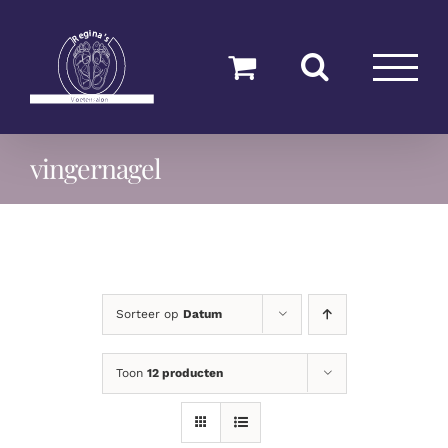
Ga
naar
inhoud
vingernagel
Sorteer op
Datum
Toon
12 producten