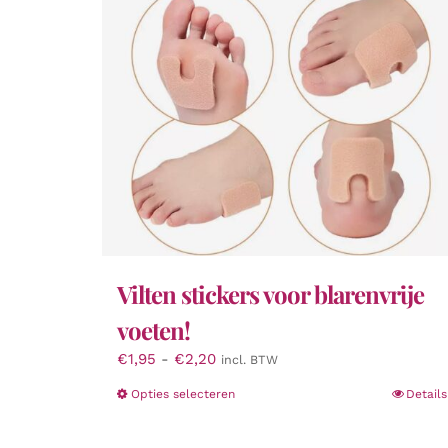
Vilten stickers voor blarenvrije
voeten!
Prijsklasse:
€
1,95
-
€
2,20
incl. BTW
€1,95
Dit
Opties selecteren
Details
tot
product
€2,20
heeft