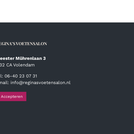
EGINA’S VOETENSALON
eester Mührenlaan 3
132 CA Volendam
el: 06-40 23 07 31
mail:
info@reginasvoetensalon.nl
Accepteren