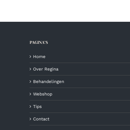
meerdere
variaties.
Deze
optie
kan
gekozen
PAGINA’S
worden
op
de
Home
productpagina
Over Regina
Behandelingen
Webshop
Tips
Contact