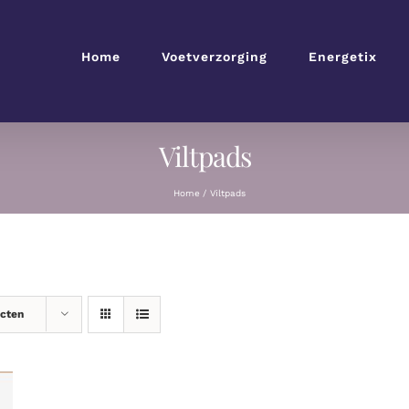
Home
Voetverzorging
Energetix
Viltpads
Home
Viltpads
ucten