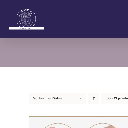
Ga
naar
inhoud
Sorteer op
Datum
Toon
12 prod