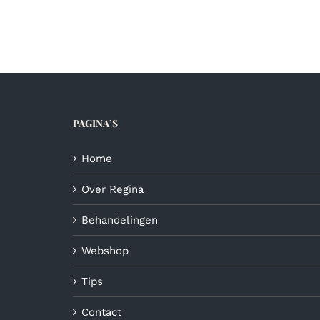
heeft
meerdere
variaties.
Deze
optie
kan
gekozen
PAGINA’S
worden
op
de
Home
productpagina
Over Regina
Behandelingen
Webshop
Tips
Contact