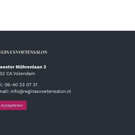
EGINA’S VOETENSALON
eester Mührenlaan 3
132 CA Volendam
el: 06-40 23 07 31
mail:
info@reginasvoetensalon.nl
Accepteren