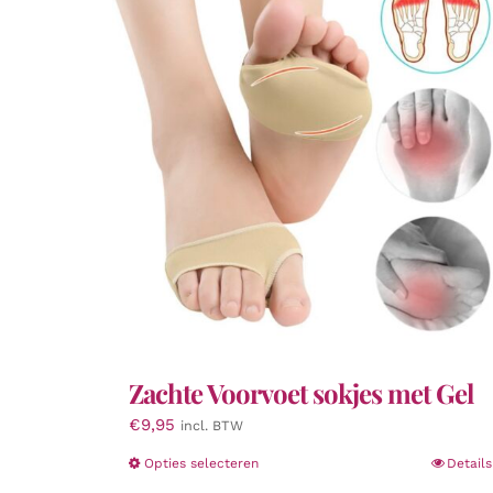
Zachte Voorvoet sokjes met Gel
€
9,95
incl. BTW
Dit
Opties selecteren
Details
product