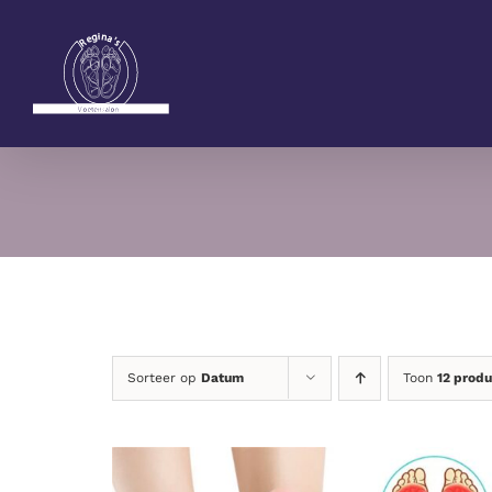
Ga
naar
inhoud
Sorteer op
Datum
Toon
12 prod