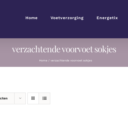
Home
Voetverzorging
Energetix
verzachtende voorvoet sokjes
Home
verzachtende voorvoet sokjes
ucten