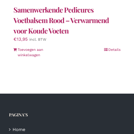
Samenwerkende Pedicures
Voetbalsem Rood – Verwarmend
voor Koude Voeten
€
13,95
incl. BTW
Toevoegen aan
Details
winkelwagen
PAGINA’S
Home