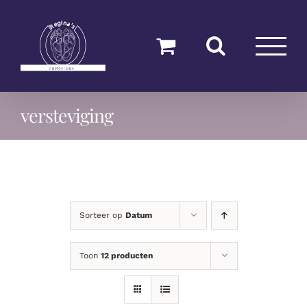
Ga
naar
inhoud
versteviging
Sorteer op
Datum
Toon
12 producten