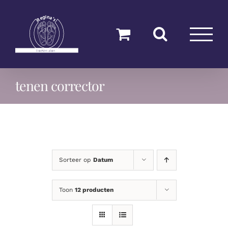
Ga
naar
inhoud
tenen corrector
Sorteer op
Datum
Toon
12 producten