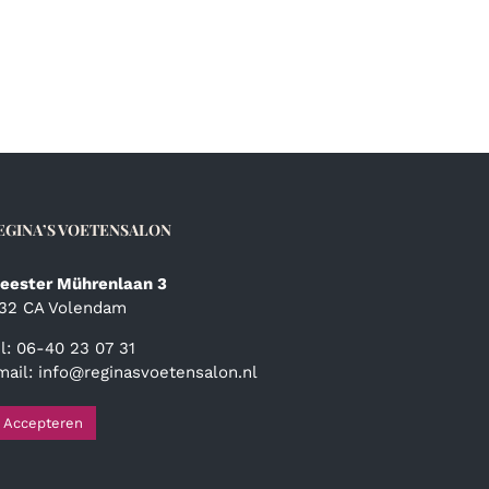
EGINA’S VOETENSALON
eester Mührenlaan 3
132 CA Volendam
el: 06-40 23 07 31
mail:
info@reginasvoetensalon.nl
Accepteren