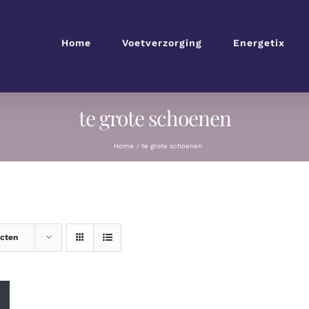
Home
Voetverzorging
Energetix
te grote schoenen
Home
te grote schoenen
ucten