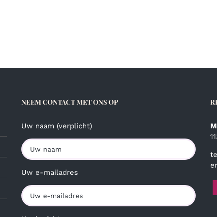
NEEM CONTACT MET ONS OP
R
Uw naam (verplicht)
M
1
t
e
Uw e-mailadres