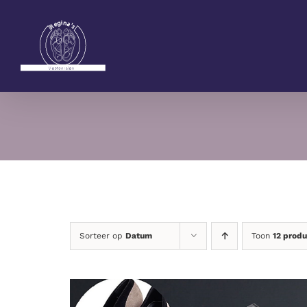
Ga
naar
inhoud
Sorteer op
Datum
Toon
12 prod