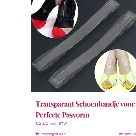
Transparant Schoenbandje voor
Perfecte Pasvorm
€
2,50
incl. BTW
Toevoegen aan
Details