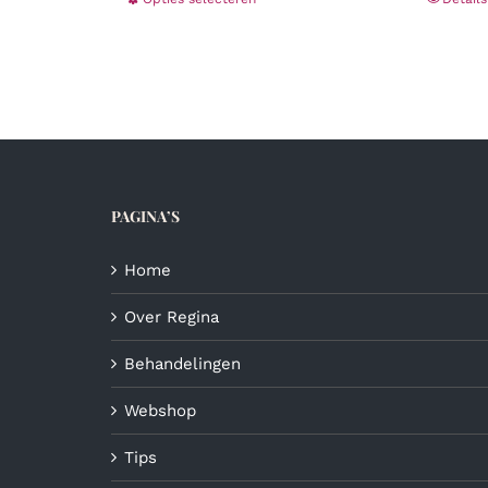
Dit
tot
product
€13,95
heeft
meerdere
variaties.
Deze
optie
kan
gekozen
PAGINA’S
worden
op
de
Home
productpagina
Over Regina
Behandelingen
Webshop
Tips