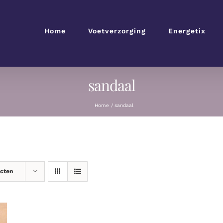
Home
Voetverzorging
Energetix
sandaal
Home
sandaal
ucten