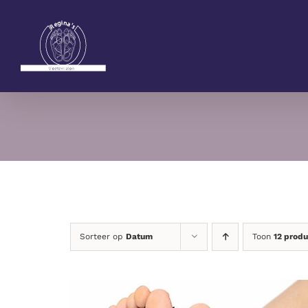
Ga
naar
inhoud
Sorteer op
Datum
Toon
12 prod