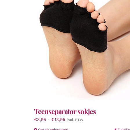
Teenseparator sokjes
Prijsklasse:
€
3,95
-
€
13,95
incl. BTW
€3,95
Opties selecteren
Details