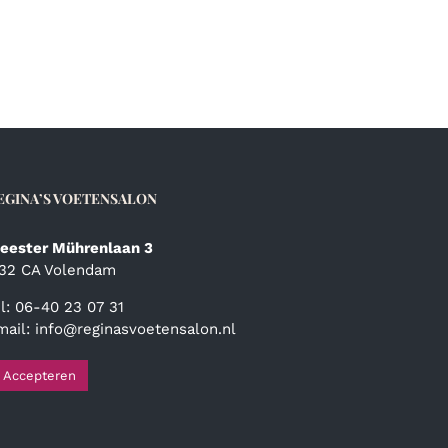
EGINA’S VOETENSALON
eester Mührenlaan 3
132 CA Volendam
el: 06-40 23 07 31
mail:
info@reginasvoetensalon.nl
Accepteren