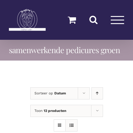
Ga
naar
inhoud
samenwerkende pedicures groen
Sorteer op
Datum
Toon
12 producten