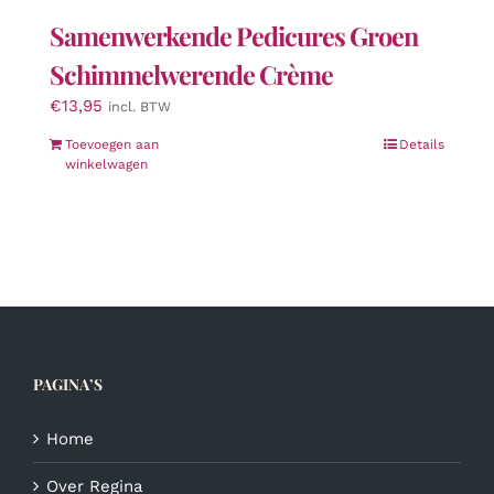
Samenwerkende Pedicures Groen
Schimmelwerende Crème
€
13,95
incl. BTW
Toevoegen aan
Details
winkelwagen
PAGINA’S
Home
Over Regina