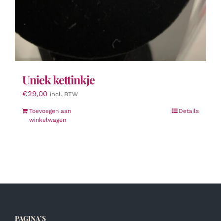
Uniek kettinkje
€
29,00
incl. BTW
Toevoegen aan
Details
winkelwagen
PAGINA’S