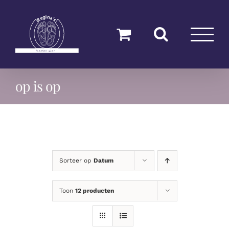
Ga
naar
inhoud
op is op
Sorteer op
Datum
Toon
12 producten