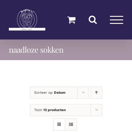
Ga
naar
inhoud
naadloze sokken
Sorteer op
Datum
Toon
12 producten