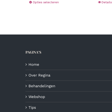
Dit
Opties selecteren
Details
product
heeft
meerdere
variaties.
Deze
optie
kan
gekozen
PAGINA’S
worden
op
de
Home
productpagina
Over Regina
Behandelingen
Webshop
Tips