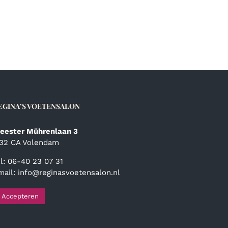
EGINA’S VOETENSALON
eester Mührenlaan 3
132 CA Volendam
el: 06-40 23 07 31
mail:
info@reginasvoetensalon.nl
Accepteren