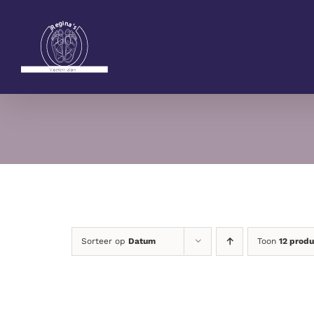
Ga
naar
inhoud
Sorteer op
Datum
Toon
12 prod