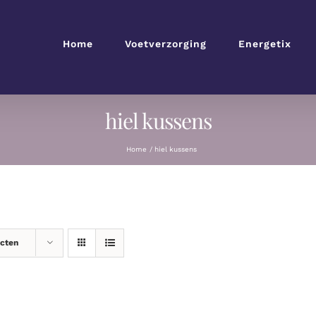
Home
Voetverzorging
Energetix
hiel kussens
Home
hiel kussens
ucten