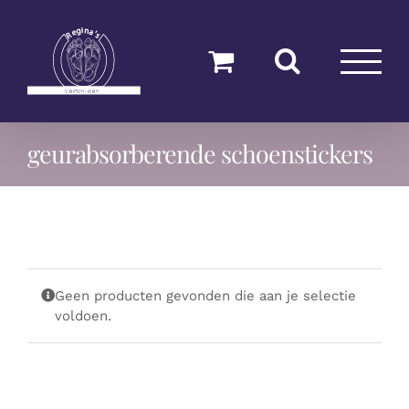
Ga
naar
inhoud
geurabsorberende schoenstickers
Geen producten gevonden die aan je selectie
voldoen.