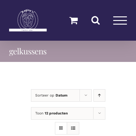
Ga
naar
inhoud
gelkussens
Sorteer op
Datum
Toon
12 producten