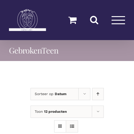
Ga
naar
inhoud
GebrokenTeen
Sorteer op
Datum
Toon
12 producten