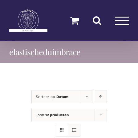
Ga
naar
inhoud
elastischeduimbrace
Sorteer op
Datum
Toon
12 producten