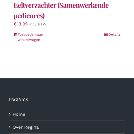
Eeltverzachter (Samenwerkende
pedicures)
€
13,95
incl. BTW
Toevoegen aan
Details
winkelwagen
PAGINA’S
Home
Over Regina