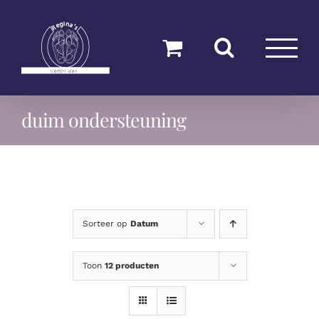
Ga
naar
inhoud
duim ondersteuning
Sorteer op
Datum
Toon
12 producten