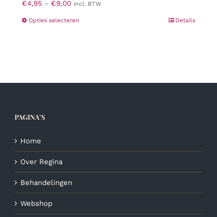
Prijsklasse:
€
4,95
-
€
9,00
incl. BTW
€4,95
Dit
Opties selecteren
Details
tot
product
€9,00
heeft
meerdere
variaties.
Deze
optie
kan
gekozen
PAGINA’S
worden
op
de
Home
productpagina
Over Regina
Behandelingen
Webshop