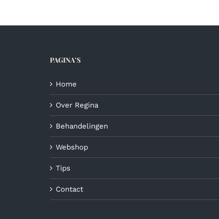
variaties.
Deze
optie
kan
gekozen
PAGINA’S
worden
op
de
Home
productpagina
Over Regina
Behandelingen
Webshop
Tips
Contact