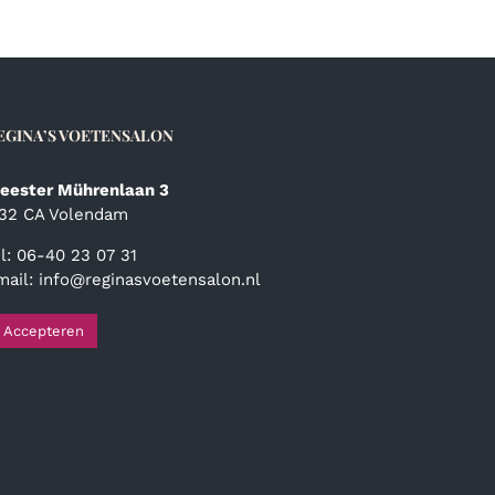
EGINA’S VOETENSALON
eester Mührenlaan 3
132 CA Volendam
el: 06-40 23 07 31
mail:
info@reginasvoetensalon.nl
Accepteren