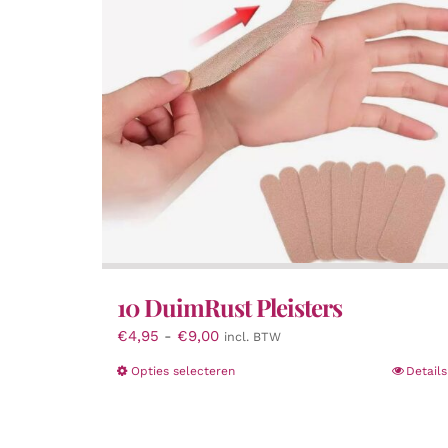
10 DuimRust Pleisters
Prijsklasse:
€
4,95
-
€
9,00
incl. BTW
€4,95
Dit
Opties selecteren
Details
tot
product
€9,00
heeft
meerdere