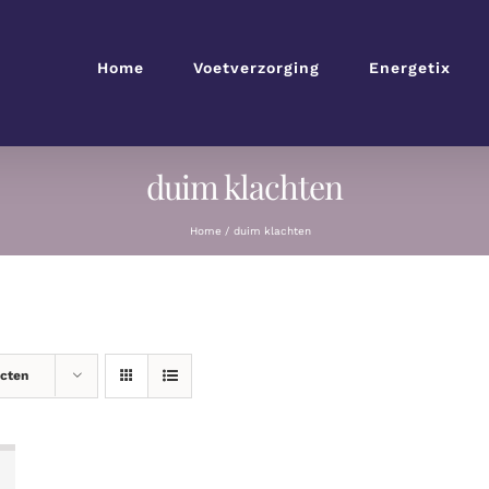
Home
Voetverzorging
Energetix
duim klachten
Home
duim klachten
ucten