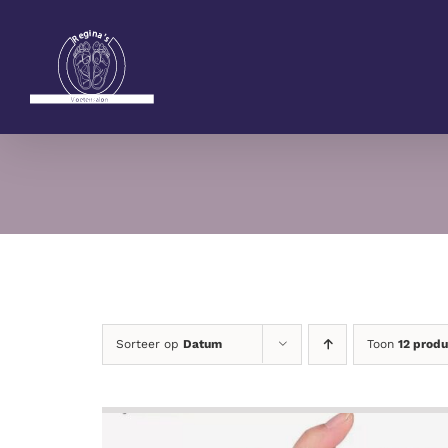
Ga
naar
inhoud
Sorteer op
Datum
Toon
12 prod