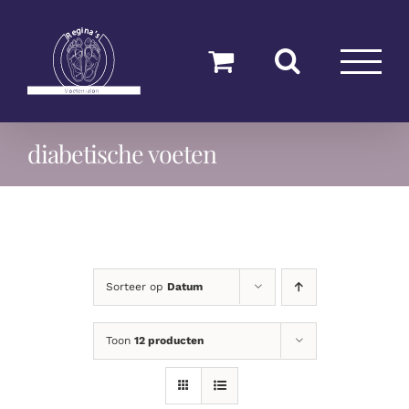
Ga
naar
inhoud
diabetische voeten
Sorteer op
Datum
Toon
12 producten