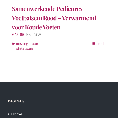
Samenwerkende Pedicures
Voetbalsem Rood – Verwarmend
voor Koude Voeten
€
13,95
incl. BTW
Toevoegen aan
Details
winkelwagen
PAGINA’S
Home