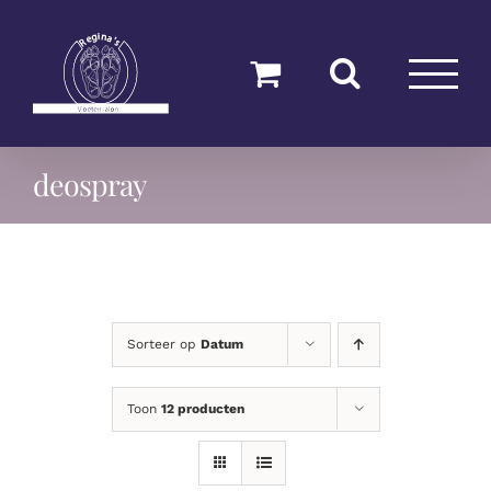
Ga
naar
inhoud
deospray
Sorteer op
Datum
Toon
12 producten