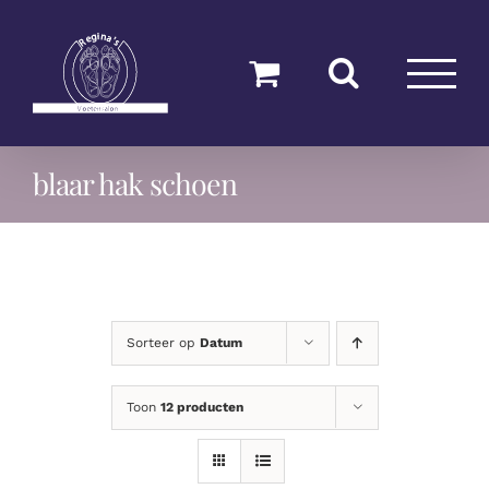
Ga
naar
inhoud
blaar hak schoen
Sorteer op
Datum
Toon
12 producten