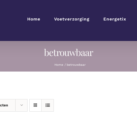
Home
Voetverzorging
Energetix
betrouwbaar
Home
betrouwbaar
ucten