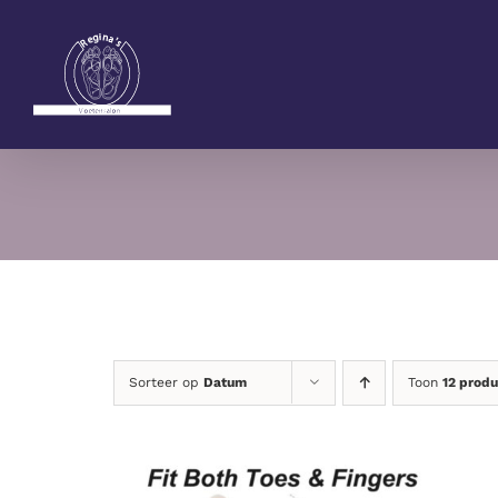
Ga
naar
inhoud
Sorteer op
Datum
Toon
12 prod