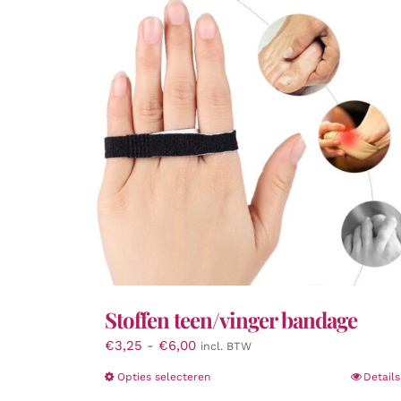
Stoffen teen/vinger bandage
Prijsklasse:
€
3,25
-
€
6,00
incl. BTW
€3,25
Dit
Opties selecteren
Details
tot
product