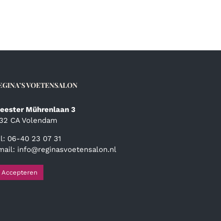
EGINA’S VOETENSALON
eester Mührenlaan 3
132 CA Volendam
el: 06-40 23 07 31
mail:
info@reginasvoetensalon.nl
Accepteren