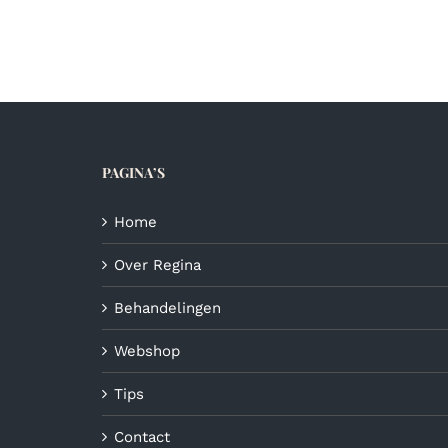
€6,00
heeft
meerdere
variaties.
Deze
optie
kan
gekozen
PAGINA’S
worden
op
de
Home
productpagina
Over Regina
Behandelingen
Webshop
Tips
Contact