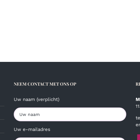
NEEM CONTACT MET ONS OP
R
Uw naam (verplicht)
M
1
t
e
Uw e-mailadres