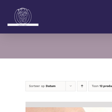
Ga
naar
inhoud
Sorteer op
Datum
Toon
12 prod