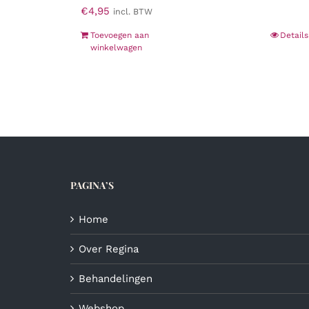
€
4,95
incl. BTW
Toevoegen aan
Details
winkelwagen
PAGINA’S
Home
Over Regina
Behandelingen
Webshop