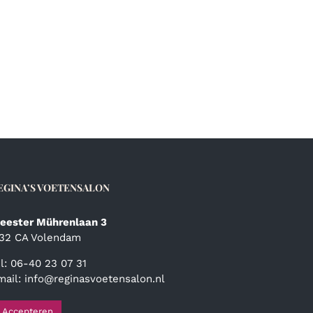
EGINA’S VOETENSALON
eester Mührenlaan 3
132 CA Volendam
el: 06-40 23 07 31
mail:
info@reginasvoetensalon.nl
Accepteren