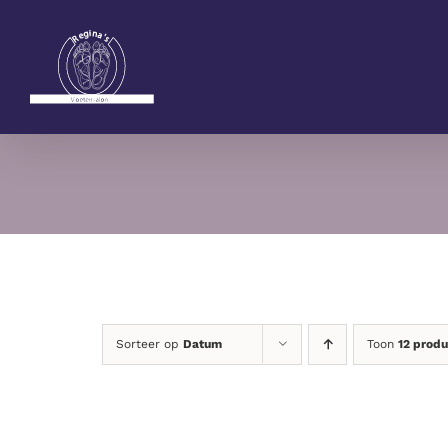
Ga
naar
inhoud
Sorteer op
Datum
Toon
12 prod