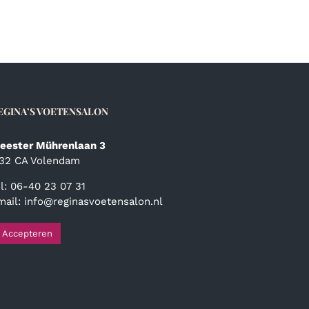
EGINA’S VOETENSALON
eester Mührenlaan 3
132 CA Volendam
el: 06-40 23 07 31
mail:
info@reginasvoetensalon.nl
Accepteren