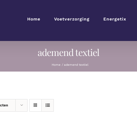
Home
Voetverzorging
Energetix
ademend textiel
Home
ademend textiel
ucten