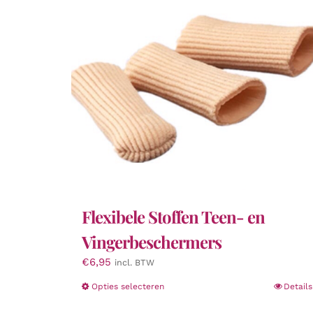
Flexibele Stoffen Teen- en
Vingerbeschermers
€
6,95
incl. BTW
Dit
Opties selecteren
Details
product