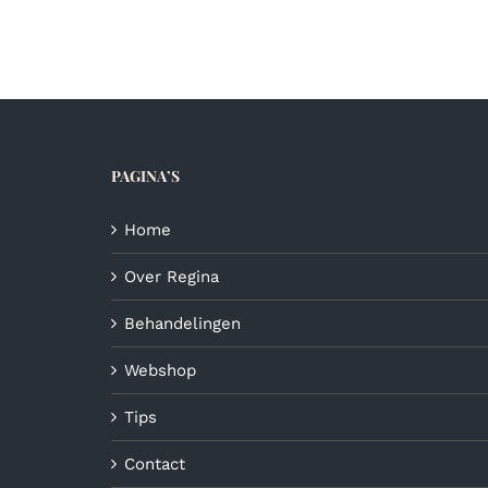
heeft
meerdere
variaties.
Deze
optie
kan
gekozen
PAGINA’S
worden
op
de
Home
productpagina
Over Regina
Behandelingen
Webshop
Tips
Contact