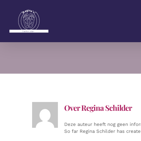
Ga
naar
inhoud
Over
Regina Schilder
Deze auteur heeft nog geen infor
So far Regina Schilder has create