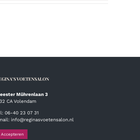
EGINA’S VOETENSALON
eester Mührenlaan 3
132 CA Volendam
el: 06-40 23 07 31
mail:
info@reginasvoetensalon.nl
Accepteren