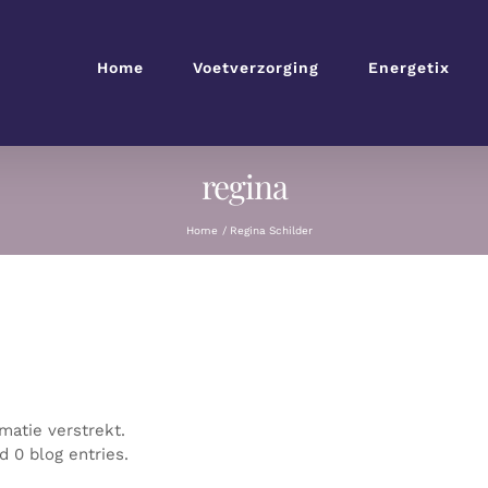
Home
Voetverzorging
Energetix
regina
Home
Regina Schilder
matie verstrekt.
d 0 blog entries.