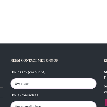
NEEM CONTACT MET ONS OP
R
Uw naam (verplicht)
M
1
t
e
Uw e-mailadres